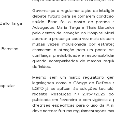
responsabilidades desde a concepção dos
Governança e regulamentação da Inteligênc
debate futuro para se tornarem condição
saúde. Esse foi o ponto de partida
Baillo Targa
Advogados, Maria Targa e Thais Barcelos
pelo centro de inovação do Hospital Moi
abordar a presença cada vez mais dissem
muitas vezes impulsionada por estrat
 Barcelos
chamaram a atenção para um ponto sen
confiança, previsibilidade e responsabili
quando acompanhados de marcos regula
definidos.
Mesmo sem um marco regulatório geral
legislações como o Código de Defesa d
spitalar
LGPD já se aplicam às soluções tecnoló
recente Resolução n.º 2.454/2026 do
publicada em fevereiro e com vigência a 
diretrizes específicas para o uso da IA 
deve nortear futuras regulamentações mai