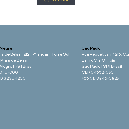
VOLTAR
Alegre
São Paulo
ia de Belas, 1212, 17° andar | Torre Sul
Rua Pequetita, n° 215, Con
 Praia de Belas
Bairro Vila Olimpia
Alegre | RS | Brasil
São Paulo | SP | Brasil
0110-000
CEP 04552-060
51) 3230-1200
+55 (11) 3845-0826