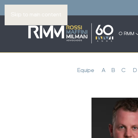
Skip to main content
O RMM
Equipe
A
B
C
D