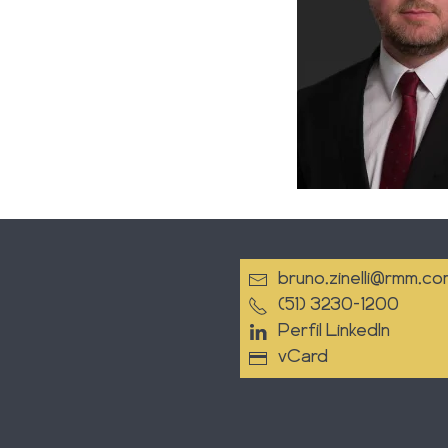
bruno.zinelli@rmm.co
(51) 3230-1200
Perfil LinkedIn
vCard