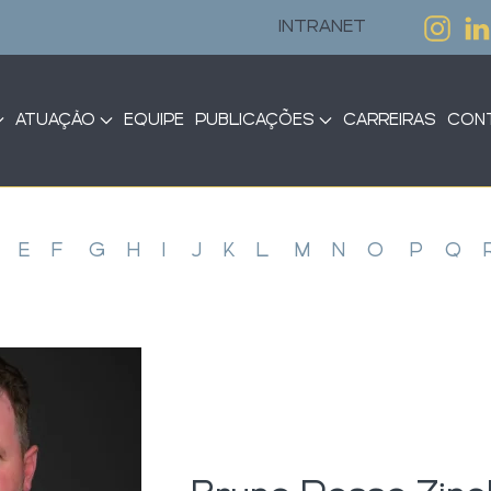
INTRANET
ATUAÇÃO
EQUIPE
PUBLICAÇÕES
CARREIRAS
CON
E
F
G
H
I
J
K
L
M
N
O
P
Q