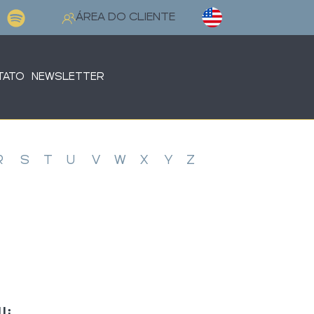
Selecione o seu idioma
ÁREA DO CLIENTE
TATO
NEWSLETTER
R
S
T
U
V
W
X
Y
Z