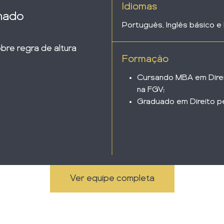
Idiomas
nado
Português, Inglês básico e
bre regra de altura
Formação
Cursando MBA em Direi
na FGV;
Graduado em Direito p
Ver equipe completa