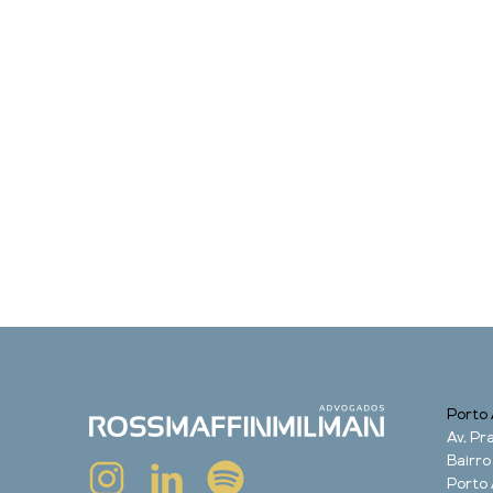
Porto 
Av. Pra
Bairro
Porto 