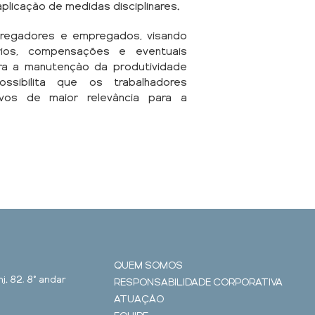
aplicação de medidas disciplinares.
pregadores e empregados, visando
rios, compensações e eventuais
para a manutenção da produtividade
sibilita que os trabalhadores
os de maior relevância para a
QUEM SOMOS
j. 82, 8° andar
RESPONSABILIDADE CORPORATIVA
ATUAÇÃO