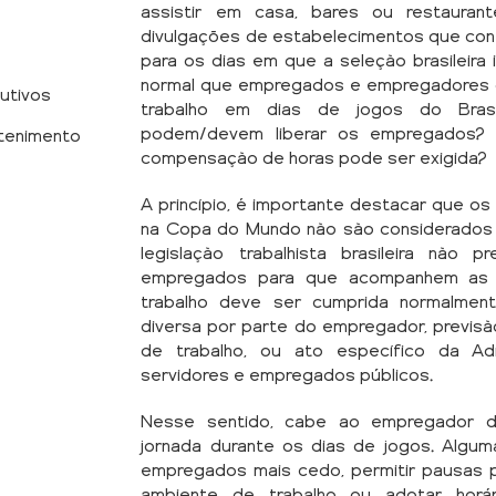
assistir em casa, bares ou restaura
divulgações de estabelecimentos que co
para os dias em que a seleção brasileira 
normal que empregados e empregadores q
utivos
trabalho em dias de jogos do Bra
podem/devem liberar os empregados? E
etenimento
compensação de horas pode ser exigida?
A princípio, é importante destacar que os 
na Copa do Mundo não são considerados f
legislação trabalhista brasileira não
empregados para que acompanhem as pa
trabalho deve ser cumprida normalment
diversa por parte do empregador, previs
de trabalho, ou ato específico da Adm
servidores e empregados públicos.
Nesse sentido, cabe ao empregador dec
jornada durante os dias de jogos. Algu
empregados mais cedo, permitir pausas pa
ambiente de trabalho ou adotar horári