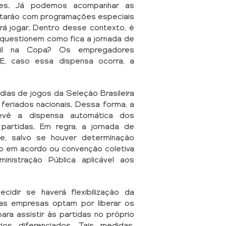
ntes. Já podemos acompanhar as
ntarão com programações especiais
irá jogar. Dentro desse contexto, é
uestionem como fica a jornada de
sil na Copa? Os empregadores
, caso essa dispensa ocorra, a
dias de jogos da Seleção Brasileira
eriados nacionais. Dessa forma, a
 prevê a dispensa automática dos
rtidas. Em regra, a jornada de
e, salvo se houver determinação
ão em acordo ou convenção coletiva
inistração Pública aplicável aos
idir se haverá flexibilização da
mas empresas optam por liberar os
ra assistir às partidas no próprio
os diferenciados. Tais medidas,