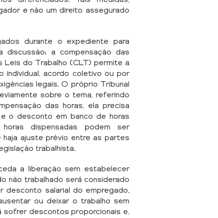
gador e não um direito assegurado
ados durante o expediente para
a discussão: a compensação das
s Leis do Trabalho (CLT) permite a
individual, acordo coletivo ou por
igências legais. O próprio Tribunal
reviamente sobre o tema, referindo
mpensação das horas, ela precisa
a, e o desconto em banco de horas
s horas dispensadas podem ser
aja ajuste prévio entre as partes
egislação trabalhista.
ceda a liberação sem estabelecer
o não trabalhado será considerado
 desconto salarial do empregado.
usentar ou deixar o trabalho sem
á sofrer descontos proporcionais e,