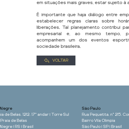
em situações mais graves, estar sujeito à 
É importante que haja diálogo entre em
estabelecer regras claras sobre horá
liberações. Tal planejamento contribui 
empresarial e, ao mesmo tempo, pos
acompanhem um dos eventos esportiv
sociedade brasileira.
VOLTAR
Alegre
São Paulo
ia de Belas, 1212, 17° andar | Torre Sul
Rua Pequetita, n° 215, Con
 Praia de Belas
Bairro Vila Olimpia
Alegre | RS | Brasil
São Paulo | SP | Brasil