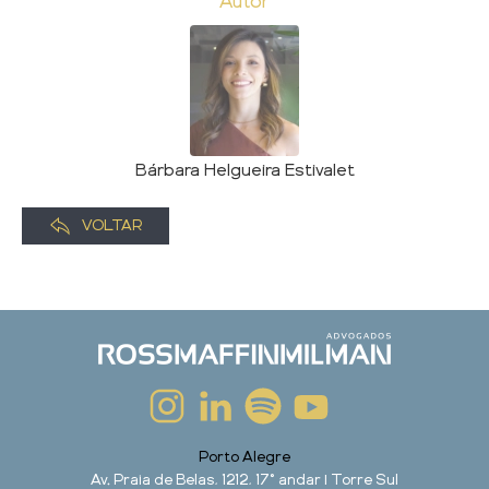
Autor
Bárbara Helgueira Estivalet
VOLTAR
Porto Alegre
Av. Praia de Belas, 1212, 17° andar | Torre Sul