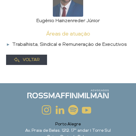
Eugênio Hainzenreder Júnior
Áreas de atuação
Trabalhista, Sindical e Remuneração de Executivos
VOLTAR
Porto Alegre
Av. Praia de Belas, 1212, 17° andar | Torre Sul