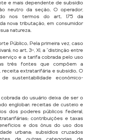
ente e mais dependente de subsídio
não neutro da seção. O operador,
dido nos termos do art. 175 da
s da nova tributação, em consumidor
 sua natureza.
te Público. Pela primeira vez, caso
rá, no art. 3º, XI, a “distinção entre
erviço e a tarifa cobrada pelo uso
ta as três fontes que compõem a
 receita extratarifária e subsídio. O
s de sustentabilidade econômico-
 cobrada do usuário deixa de ser o
ndo englobar: receitas de custeio e
os dos poderes públicos federal,
xtratarifárias; contribuições e taxas
benefícios e dos ônus do uso dos
dade urbana; subsídios cruzados
nientes de outras categorias de