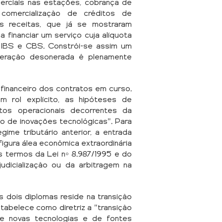
merciais nas estações, cobrança de
comercialização de créditos de
s receitas, que já se mostraram
a financiar um serviço cuja alíquota
e IBS e CBS. Constrói-se assim um
eração desonerada é plenamente
-financeiro dos contratos em curso.
m rol explícito, as hipóteses de
stos operacionais decorrentes da
ão de inovações tecnológicas". Para
gime tributário anterior, a entrada
igura álea econômica extraordinária
os termos da Lei nº 8.987/1995 e do
 judicialização ou da arbitragem na
s dois diplomas reside na transição
stabelece como diretriz a "transição
de novas tecnologias e de fontes