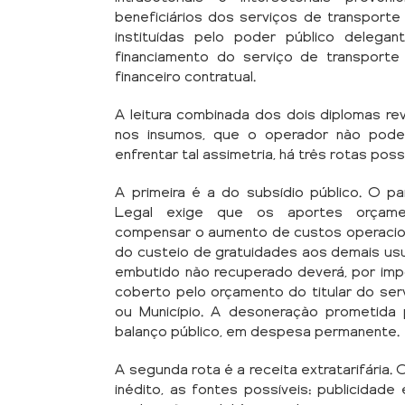
beneficiários dos serviços de transport
instituídas pelo poder público delega
financiamento do serviço de transporte 
financeiro contratual.
A leitura combinada dos dois diplomas re
nos insumos, que o operador não pode 
enfrentar tal assimetria, há três rotas pos
A primeira é a do subsídio público. O p
Legal exige que os aportes orçamen
compensar o aumento de custos operaciona
do custeio de gratuidades aos demais usuá
embutido não recuperado deverá, por imp
coberto pelo orçamento do titular do servi
ou Município. A desoneração prometida 
balanço público, em despesa permanente.
A segunda rota é a receita extratarifária. O
inédito, as fontes possíveis: publicidade 