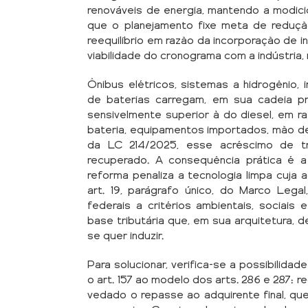
renováveis de energia, mantendo a modicida
que o planejamento fixe meta de redução
reequilíbrio em razão da incorporação de i
viabilidade do cronograma com a indústria,
Ônibus elétricos, sistemas a hidrogênio,
de baterias carregam, em sua cadeia pro
sensivelmente superior à do diesel, em r
bateria, equipamentos importados, mão de
da LC 214/2025, esse acréscimo de t
recuperado. A consequência prática é a
reforma penaliza a tecnologia limpa cuja
art. 19, parágrafo único, do Marco Legal
federais a critérios ambientais, sociai
base tributária que, em sua arquitetura, 
se quer induzir.
Para solucionar, verifica-se a possibilidade
o art. 157 ao modelo dos arts. 286 e 287: 
vedado o repasse ao adquirente final, que