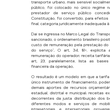
transporte urbano, mais sensível socialm
público, foi colocado no único regime 
prestador de serviço público conce
Constituição, foi convertido, para efeito
final, categoria juridicamente inadequada à
Daí se ingressa no Marco Legal do Transpor
sancionado, o ordenamento brasileiro positiva
custo de remuneração pela prestação do s
do serviço”. O art. 34, §1º, explici
remuneração do operador: receita tarifária,
art. 23, paralelamente, lista as base
financeira da operação.
O resultado é um modelo em que a tarifa
único instrumento de financiamento, pode
demais aportes de recursos orçamentári
estadual, distrital e municipal; receitas e
decorrentes da justa distribuição dos 
diferentes modos e serviços de mobili
intrasetoriais e intersetoriais prove