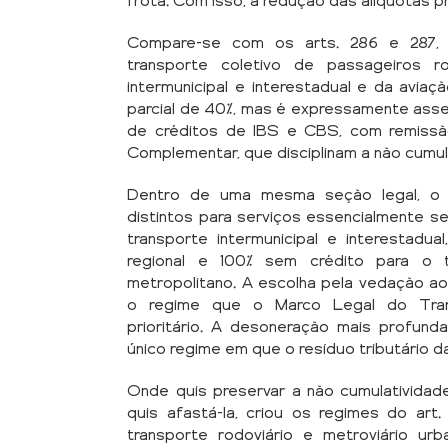
frota. Com isso, a redução das alíquotas p
Compare-se com os arts. 286 e 287, q
transporte coletivo de passageiros rodo
intermunicipal e interestadual e da avia
parcial de 40%, mas é expressamente asse
de créditos de IBS e CBS, com remissão
Complementar, que disciplinam a não cumu
Dentro de uma mesma seção legal, o le
distintos para serviços essencialmente s
transporte intermunicipal e interestadu
regional e 100% sem crédito para o t
metropolitano. A escolha pela vedação a
o regime que o Marco Legal do Trans
prioritário. A desoneração mais profund
único regime em que o resíduo tributário 
Onde quis preservar a não cumulatividad
quis afastá-la, criou os regimes do art
transporte rodoviário e metroviário u