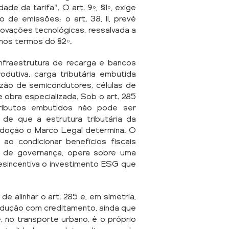
de da tarifa". O art. 9º, §1º, exige
 de emissões; o art. 38, II, prevê
novações tecnológicas, ressalvada a
 nos termos do §2º.
 infraestrutura de recarga e bancos
dutiva, carga tributária embutida
azão de semicondutores, células de
 obra especializada. Sob o art. 285
ributos embutidos não pode ser
 de que a estrutura tributária da
 adoção o Marco Legal determina. O
, ao condicionar benefícios fiscais
s e de governança, opera sobre uma
desincentiva o investimento ESG que
 de alinhar o art. 285 e, em simetria,
redução com creditamento, ainda que
, no transporte urbano, é o próprio