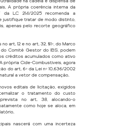
eutralidade na cadeia e dispensa de
is. A própria coerência interna da
o V da LC 214/2025 recomenda a
justifique tratar de modo distinto,
is, apenas pelo recorte geográfico
o art. 12 e no art. 32, §1º, do Marco
a do Comitê Gestor do IBS, podem
os créditos acumulados como ativo
. A própria Cide-Combustíveis, agora
ão do art. 6º da Lei nº 10.636/2002
a natural a vetor de compensação.
novos editais de licitação, exigidos
ternalizar o tratamento do custo
prevista no art. 38, alocando-o
atamente como hoje se aloca, em
latório.
ipais nascerá com uma incerteza