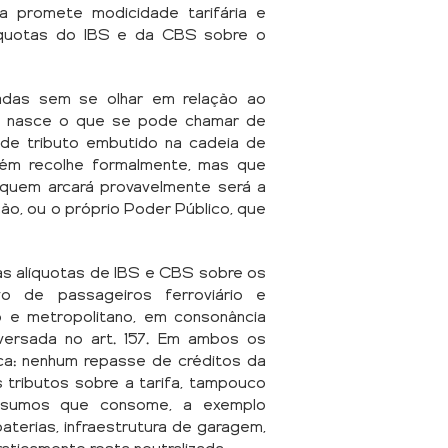
 promete modicidade tarifária e
líquotas do IBS e da CBS sobre o
adas sem se olhar em relação ao
ue nasce o que se pode chamar de
o de tributo embutido na cadeia de
uém recolhe formalmente, mas que
E quem arcará provavelmente será a
ão, ou o próprio Poder Público, que
as alíquotas de IBS e CBS sobre os
vo de passageiros ferroviário e
no e metropolitano, em consonância
versada no art. 157. Em ambos os
oca: nenhum repasse de créditos da
 tributos sobre a tarifa, tampouco
insumos que consome, a exemplo
baterias, infraestrutura de garagem,