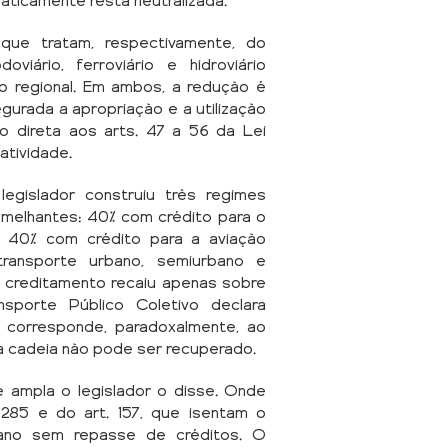
raticamente resta neutralizada.
ue tratam, respectivamente, do
viário, ferroviário e hidroviário
ção regional. Em ambos, a redução é
gurada a apropriação e a utilização
 direta aos arts. 47 a 56 da Lei
latividade.
gislador construiu três regimes
emelhantes: 40% com crédito para o
al, 40% com crédito para a aviação
ransporte urbano, semiurbano e
o creditamento recaiu apenas sobre
porte Público Coletivo declara
a corresponde, paradoxalmente, ao
da cadeia não pode ser recuperado.
e ampla o legislador o disse. Onde
. 285 e do art. 157, que isentam o
rbano sem repasse de créditos. O