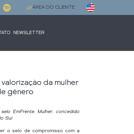
Selecione o seu idioma
ÁREA DO CLIENTE
TATO
NEWSLETTER
valorização da mulher
de gênero
elo EmFrente, Mulher, concedido
do Sul
eber o selo de compromisso com a