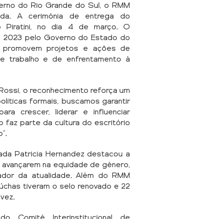
verno do Rio Grande do Sul, o RMM
ada. A cerimônia de entrega do
o Piratini, no dia 4 de março. O
e 2023 pelo Governo do Estado do
e promovem projetos e ações de
de trabalho e de enfrentamento à
 Rossi, o reconhecimento reforça um
líticas formais, buscamos garantir
a crescer, liderar e influenciar
o faz parte da cultura do escritório
o”.
da Patricia Hernandez destacou a
s avançarem na equidade de gênero,
iador da atualidade. Além do RMM
úchas tiveram o selo renovado e 22
 vez.
 do Comitê Interinstitucional de