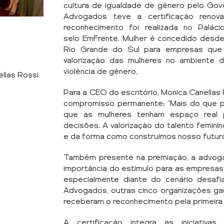
cultura de igualdade de gênero pelo Go
Advogados teve a certificação renov
reconhecimento foi realizada no Paláci
selo EmFrente, Mulher é concedido desd
Rio Grande do Sul para empresas qu
valorização das mulheres no ambiente 
violência de gênero.
llas Rossi
Para a CEO do escritório, Monica Canellas
compromisso permanente: “Mais do que po
que as mulheres tenham espaço real par
decisões. A valorização do talento feminin
e da forma como construímos nosso futur
Também presente na premiação, a advoga
importância do estímulo para as empresa
especialmente diante do cenário desaf
Advogados, outras cinco organizações ga
receberam o reconhecimento pela primeira
A certificação integra as iniciativas