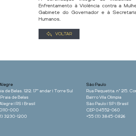
Enfrentamento à Violência contra a Mulhe
Gabinete do Governador e à Secretaria 
Humanos.
VOLTAR
Alegre
São Paulo
ia de Belas, 1212, 17° andar | Torre Sul
Rua Pequetita, n° 215, Con
 Praia de Belas
Bairro Vila Olimpia
Alegre | RS | Brasil
São Paulo | SP | Brasil
0110-000
CEP 04552-060
51) 3230-1200
+55 (11) 3845-0826