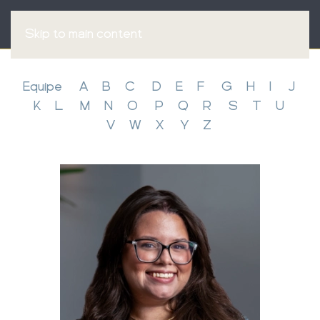
Skip to main content
Equipe
A
B
C
D
E
F
G
H
I
J
K
L
M
N
O
P
Q
R
S
T
U
V
W
X
Y
Z